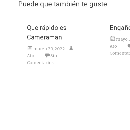
de
Puede que también te guste
entradas
Que rápido es
Engaño
Cameraman
mayo 2
Ato
marzo 20, 2022
Comentar
Ato
Sin
Comentarios