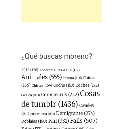
¿Qué buscas moreno?
2018
(126)
Agua
(112)
Accidente
(104)
Animales
(555)
Caídas
Broma
(116)
(156)
Coche
(163)
Coches
(172)
Chistes
(109)
Cosas
Coronavirus
(222)
Comida
(103)
de tumblr
(1436)
Covid-19
Demigrante
(274)
(161)
cuarentena
(103)
Fails
(507)
Fail
(331)
Doblajes
(160)
Fotos
(177)
Gatetes
(155)
Gato