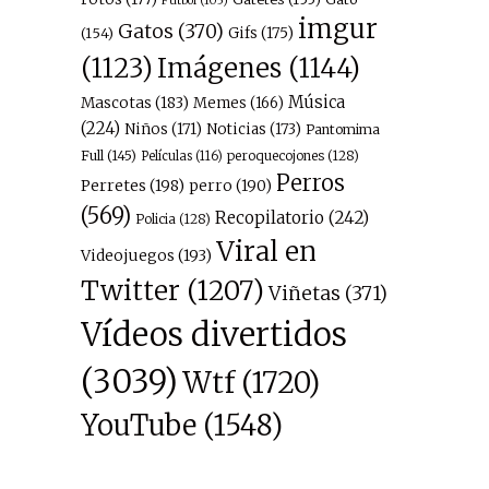
Fútbol
(105)
imgur
Gatos
(370)
(154)
Gifs
(175)
Imágenes
(1144)
(1123)
Música
Mascotas
(183)
Memes
(166)
(224)
Niños
(171)
Noticias
(173)
Pantomima
Full
(145)
peroquecojones
(128)
Películas
(116)
Perros
Perretes
(198)
perro
(190)
(569)
Recopilatorio
(242)
Policia
(128)
Viral en
Videojuegos
(193)
Twitter
(1207)
Viñetas
(371)
Vídeos divertidos
(3039)
Wtf
(1720)
YouTube
(1548)