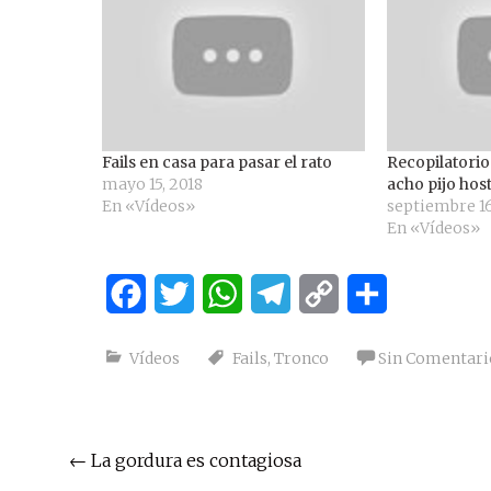
Fails en casa para pasar el rato
Recopilatorio
mayo 15, 2018
acho pijo host
En «Vídeos»
septiembre 16
En «Vídeos»
Facebook
Twitter
WhatsApp
Telegram
Copy
Compartir
Link
Vídeos
Fails
,
Tronco
Sin Comentari
Navegación
←
La gordura es contagiosa