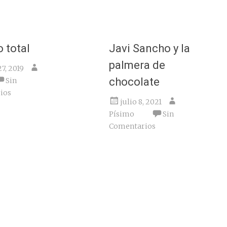
 total
Javi Sancho y la
palmera de
7, 2019
chocolate
Sin
ios
julio 8, 2021
Písimo
Sin
Comentarios