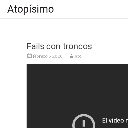
Atopísimo
Saltar
al
contenido
Fails con troncos
febrero 5, 2020
Ato