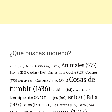
¿Qué buscas moreno?
Animales
(555)
2018
(126)
Agua
(112)
Accidente
(104)
Caídas
(156)
Coche
(163)
Coches
Broma
(116)
Chistes
(109)
Cosas de
Coronavirus
(222)
(172)
Comida
(103)
tumblr
(1436)
Covid-19
(161)
cuarentena
(103)
Fails
Fail
(331)
Demigrante
(274)
Doblajes
(160)
(507)
Fotos
(177)
Gatetes
(155)
Gato
(154)
Fútbol
(105)