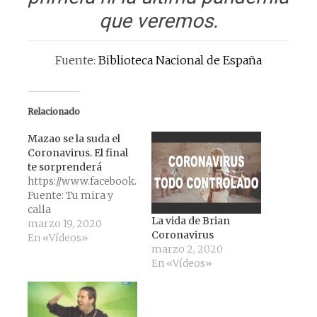
que veremos.
Fuente:
Biblioteca Nacional de España
Relacionado
Mazao se la suda el
Coronavirus. El final
te sorprenderá
https://www.facebook.com/tumiraycalla/videos/292487652
Fuente: Tu mira y
calla
La vida de Brian
marzo 19, 2020
Coronavirus
En «Vídeos»
marzo 2, 2020
En «Vídeos»