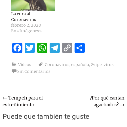
La cura al
Coronavirus
febrero 2, 2020
En «Imágenes»
Facebook
Twitter
WhatsApp
Telegram
Copy
Compartir
Link
Vídeos
Coronavirus
,
española
,
Gripe
,
virus
Sin Comentarios
Navegación
←
Tempeh para el
¿Por qué cantan
estreñimiento
agachados?
→
de
entradas
Puede que también te guste