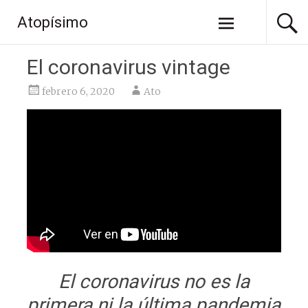
Saltar
Atopísimo
al
contenido
El coronavirus vintage
febrero 6, 2020
Ato
El coronavirus no es la
primera ni la última pandemia