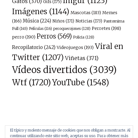
imgur
(1123)
Gatos
(370)
Gifs
(175)
Imágenes
(1144)
Mascotas
(183)
Memes
Música
(224)
(166)
Niños
(171)
Noticias
(173)
Pantomima
Perretes
(198)
Full
(145)
peroquecojones
(128)
Películas
(116)
Perros
(569)
perro
(190)
Policia
(128)
Viral en
Recopilatorio
(242)
Videojuegos
(193)
Twitter
(1207)
Viñetas
(371)
Vídeos divertidos
(3039)
Wtf
(1720)
YouTube
(1548)
El típico y molesto mensaje de cookies que nos obligan a mostrarte. Al
continuar utilizando este sitio web, aceptas su uso. Para obtener más