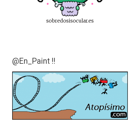
sobredosisocular.es
@En_Paint !!