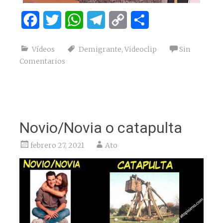
Facebook
Twitter
WhatsApp
Telegram
Copy
Compartir
Link
Vídeos
Demigrante
,
Videoclip
Sin
Comentarios
Novio/Novia o catapulta
febrero 27, 2021
Ato