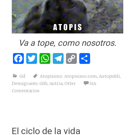
Va a tope, como nosotros.
Facebook
Twitter
WhatsApp
Telegram
Copy
Compartir
Link
Gif
Atopisimo. Atopisimo.com
,
Autopubli
,
Demigrante
,
Gifs
,
nutria
,
Otter
Sin
Comentarios
El ciclo de la vida