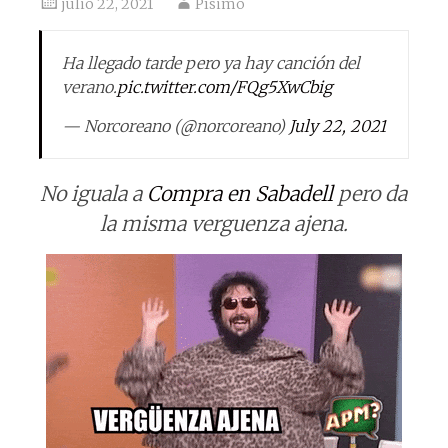
julio 22, 2021
Písimo
Ha llegado tarde pero ya hay canción del
verano.
pic.twitter.com/FQg5XwCbig
— Norcoreano (@norcoreano)
July 22, 2021
No iguala a
Compra en Sabadell
pero da
la misma verguenza ajena.