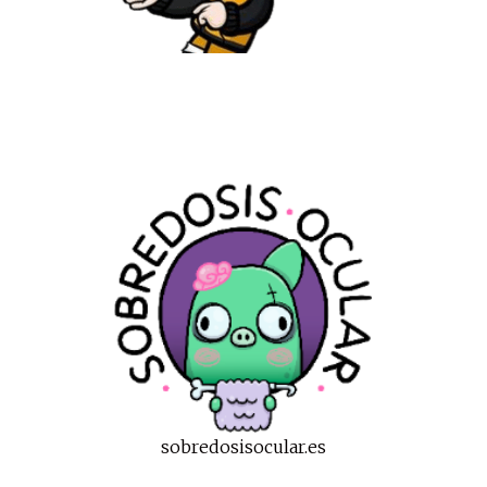
sobredosisocular.es