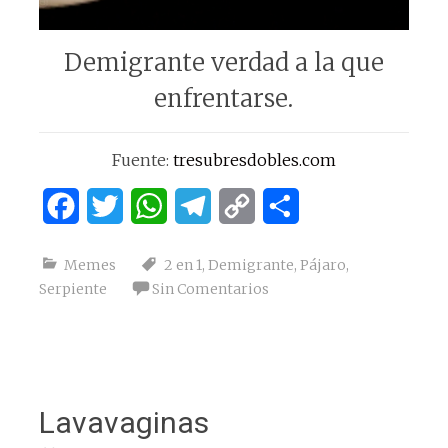
Demigrante verdad a la que
enfrentarse.
Fuente:
tresubresdobles.com
Facebook
Twitter
WhatsApp
Telegram
Copy
Compartir
Link
Memes
2 en 1
,
Demigrante
,
Pájaro
,
Serpiente
Sin Comentarios
Lavavaginas