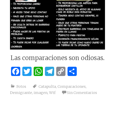
Las comparaciones son odiosas.
Facebook
Twitter
WhatsApp
Telegram
Copy
Compartir
Link
Fotos
Catapulta
,
Comparaciones
,
Demigrante
,
imagen
,
Wtf
Sin Comentarios