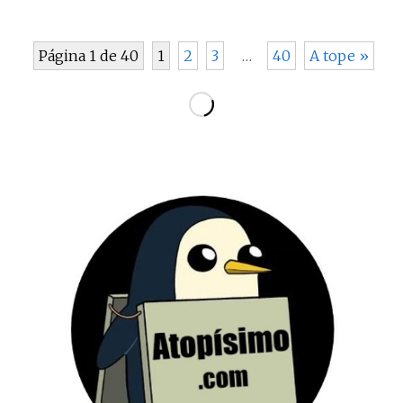
Página 1 de 40
1
2
3
…
40
A tope »