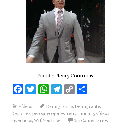
Fuente:
Fleury Contreras
Facebook
Twitter
WhatsApp
Telegram
Copy
Compartir
Link
Vídeos
Demigrancia
,
Demigrante
,
Deportes
,
peroquecojones
,
retrorunning
,
Vídeos
divertidos
,
Wtf
,
YouTube
Sin Comentarios