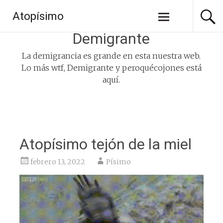
Saltar
Atopísimo
al
contenido
Demigrante
La demigrancia es grande en esta nuestra web.
Lo más wtf, Demigrante y peroquécojones está
aquí.
Atopísimo tejón de la miel
febrero 13, 2022
Písimo