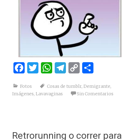
Facebook
Twitter
WhatsApp
Telegram
Copy
Compartir
Link
Fotos
Cosas de tumblr
,
Demigrante
,
Imágenes
,
Lavavaginas
Sin Comentarios
Retrorunning o correr para