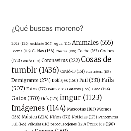
¿Qué buscas moreno?
Animales
(555)
2018
(126)
Agua
(112)
Accidente
(104)
Caídas
(156)
Coche
(163)
Coches
Broma
(116)
Chistes
(109)
Cosas de
Coronavirus
(222)
(172)
Comida
(103)
tumblr
(1436)
Covid-19
(161)
cuarentena
(103)
Fails
Fail
(331)
Demigrante
(274)
Doblajes
(160)
(507)
Fotos
(177)
Gatetes
(155)
Gato
(154)
Fútbol
(105)
imgur
(1123)
Gatos
(370)
Gifs
(175)
Imágenes
(1144)
Mascotas
(183)
Memes
Música
(224)
(166)
Niños
(171)
Noticias
(173)
Pantomima
Perretes
(198)
Full
(145)
peroquecojones
(128)
Películas
(116)