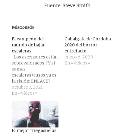
Fuente:
Steve Smith
Relacionado
El campeón del
Cabalgata de Córdoba
mundo de bajar
2020 del horror
escaleras
cutrefacto
Los ascensores están
enero 6, 2020
sobrevalorados. [Y si
En «Vídeos»
sumas
escaleras+rusos ya es
la risión: ENLACE]
Fuente: wiselwisel
octubre 3, 2021
En «Vídeos»
El mejor friegasuelos