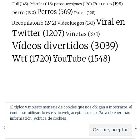
Perretes
(198)
Full
(145)
peroquecojones
(128)
Películas
(116)
Perros
(569)
perro
(190)
Policia
(128)
Viral en
Recopilatorio
(242)
Videojuegos
(193)
Twitter
(1207)
Viñetas
(371)
Vídeos divertidos
(3039)
Wtf
(1720)
YouTube
(1548)
El típico y molesto mensaje de cookies que nos obligan a mostrarte. Al
continuar utilizando este sitio web, aceptas su uso. Para obtener más
información:
Política de cookies
Copyright © 2026
Atopísimo
. Todos los derechos reservados.
Tema:
Radiate
por ThemeGrill. Funciona con
WordPress
.