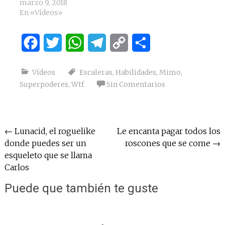
marzo 9, 2018
En «Vídeos»
Facebook
Twitter
WhatsApp
Telegram
Copy
Compartir
Link
Vídeos
Escaleras
,
Habilidades
,
Mimo
,
Superpoderes
,
Wtf
Sin Comentarios
Navegación
←
Lunacid, el roguelike
Le encanta pagar todos los
donde puedes ser un
roscones que se come
→
de
esqueleto que se llama
entradas
Carlos
Puede que también te guste