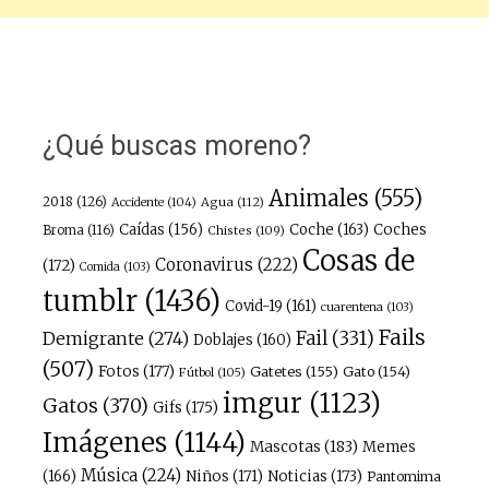
¿Qué buscas moreno?
Animales
(555)
2018
(126)
Agua
(112)
Accidente
(104)
Caídas
(156)
Coche
(163)
Coches
Broma
(116)
Chistes
(109)
Cosas de
Coronavirus
(222)
(172)
Comida
(103)
tumblr
(1436)
Covid-19
(161)
cuarentena
(103)
Fails
Fail
(331)
Demigrante
(274)
Doblajes
(160)
(507)
Fotos
(177)
Gatetes
(155)
Gato
(154)
Fútbol
(105)
imgur
(1123)
Gatos
(370)
Gifs
(175)
Imágenes
(1144)
Mascotas
(183)
Memes
Música
(224)
(166)
Niños
(171)
Noticias
(173)
Pantomima