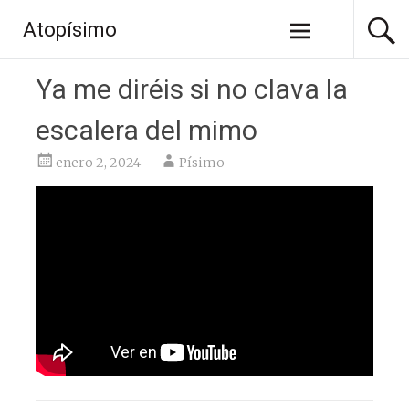
Saltar
Atopísimo
al
contenido
Ya me diréis si no clava la
escalera del mimo
enero 2, 2024
Písimo