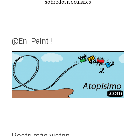
sobredosisocular.es
@En_Paint !!
Posts más vistos