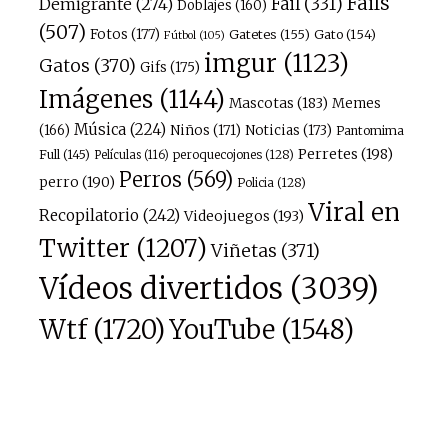
Fails
Fail
(331)
Demigrante
(274)
Doblajes
(160)
(507)
Fotos
(177)
Gatetes
(155)
Gato
(154)
Fútbol
(105)
imgur
(1123)
Gatos
(370)
Gifs
(175)
Imágenes
(1144)
Mascotas
(183)
Memes
Música
(224)
(166)
Niños
(171)
Noticias
(173)
Pantomima
Perretes
(198)
Full
(145)
peroquecojones
(128)
Películas
(116)
Perros
(569)
perro
(190)
Policia
(128)
Viral en
Recopilatorio
(242)
Videojuegos
(193)
Twitter
(1207)
Viñetas
(371)
Vídeos divertidos
(3039)
Wtf
(1720)
YouTube
(1548)