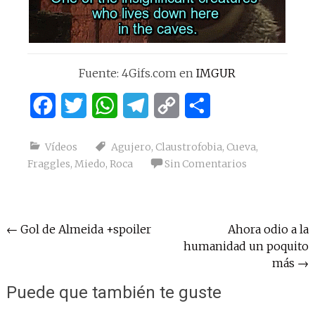
Fuente: 4Gifs.com en
IMGUR
Facebook
Twitter
WhatsApp
Telegram
Copy
Compartir
Link
Vídeos
Agujero
,
Claustrofobia
,
Cueva
,
Fraggles
,
Miedo
,
Roca
Sin Comentarios
Navegación
←
Gol de Almeida +spoiler
Ahora odio a la
humanidad un poquito
de
más
→
entradas
Puede que también te guste