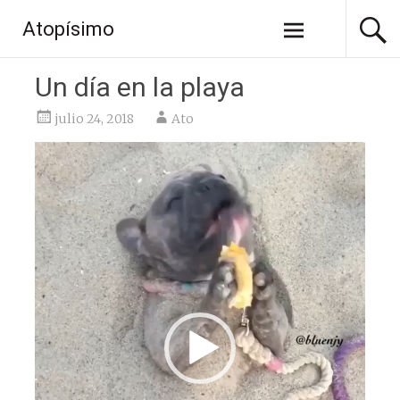
Saltar
Atopísimo
al
contenido
Un día en la playa
julio 24, 2018
Ato
Reproductor
de
vídeo