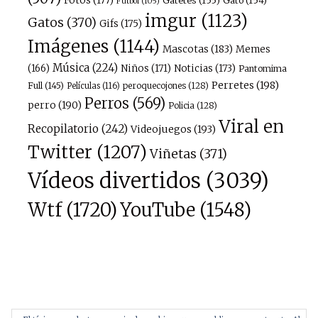
Fotos
(177)
Gatetes
(155)
Gato
(154)
Fútbol
(105)
imgur
(1123)
Gatos
(370)
Gifs
(175)
Imágenes
(1144)
Mascotas
(183)
Memes
Música
(224)
(166)
Niños
(171)
Noticias
(173)
Pantomima
Perretes
(198)
Full
(145)
peroquecojones
(128)
Películas
(116)
Perros
(569)
perro
(190)
Policia
(128)
Viral en
Recopilatorio
(242)
Videojuegos
(193)
Twitter
(1207)
Viñetas
(371)
Vídeos divertidos
(3039)
Wtf
(1720)
YouTube
(1548)