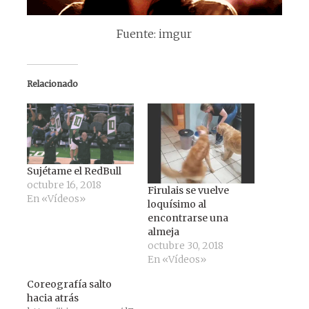
Fuente: imgur
Relacionado
Sujétame el RedBull
octubre 16, 2018
Firulais se vuelve
En «Vídeos»
loquísimo al
encontrarse una
almeja
octubre 30, 2018
En «Vídeos»
Coreografía salto
hacia atrás