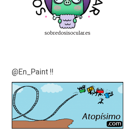
sobredosisocular.es
@En_Paint !!