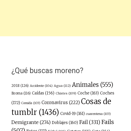
¿Qué buscas moreno?
Animales
(555)
2018
(126)
Agua
(112)
Accidente
(104)
Caídas
(156)
Coche
(163)
Coches
Broma
(116)
Chistes
(109)
Cosas de
Coronavirus
(222)
(172)
Comida
(103)
tumblr
(1436)
Covid-19
(161)
cuarentena
(103)
Fails
Fail
(331)
Demigrante
(274)
Doblajes
(160)
(507)