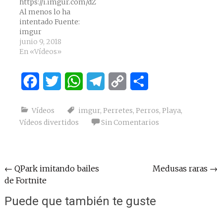
https://i.imgur.com/dZtAdpP.mp4
Al menos lo ha
intentado Fuente:
imgur
junio 9, 2018
En «Vídeos»
Facebook
Twitter
WhatsApp
Telegram
Copy
Compartir
Link
Vídeos
imgur
,
Perretes
,
Perros
,
Playa
,
Vídeos divertidos
Sin Comentarios
Navegación
←
QPark imitando bailes
Medusas raras
→
de Fortnite
de
entradas
Puede que también te guste