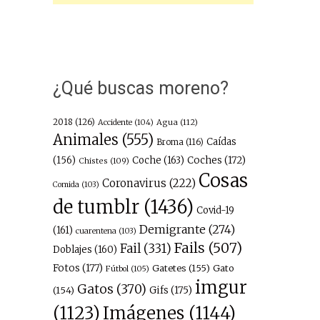
¿Qué buscas moreno?
2018
(126)
Agua
(112)
Accidente
(104)
Animales
(555)
Caídas
Broma
(116)
(156)
Coche
(163)
Coches
(172)
Chistes
(109)
Cosas
Coronavirus
(222)
Comida
(103)
de tumblr
(1436)
Covid-19
Demigrante
(274)
(161)
cuarentena
(103)
Fails
(507)
Fail
(331)
Doblajes
(160)
Fotos
(177)
Gatetes
(155)
Gato
Fútbol
(105)
imgur
Gatos
(370)
(154)
Gifs
(175)
Imágenes
(1144)
(1123)