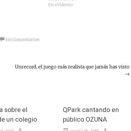
En «Vídeos»
Sin Comentarios
Unrecord, el juego más realista que jamás has visto
→
a sobre el
QPark cantando en
de un colegio
público OZUNA
9, 2021
agosto 16, 2018