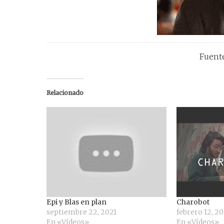
Fuent
Relacionado
Epi y Blas en plan
Charobot
septiembre 22, 2021
febrero 12, 2
En «Vídeos»
En «Vídeos»