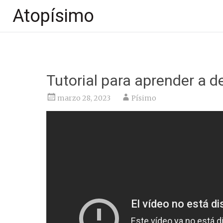
Atopísimo
Saltar
al
contenido
Tutorial para aprender a d
marzo 28, 2023
Písimo