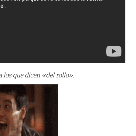
 los que dicen «del rollo».