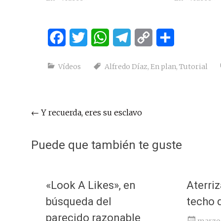
Facebook
Twitter
WhatsApp
Telegram
Copy
Compartir
Link
Vídeos
Alfredo Díaz
,
En plan
,
Tutorial
Navegación
←
Y recuerda, eres su esclavo
de
entradas
Puede que también te guste
«Look A Likes», en
Aterriz
búsqueda del
techo 
parecido razonable
marzo 