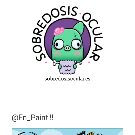
sobredosisocular.es
@En_Paint !!