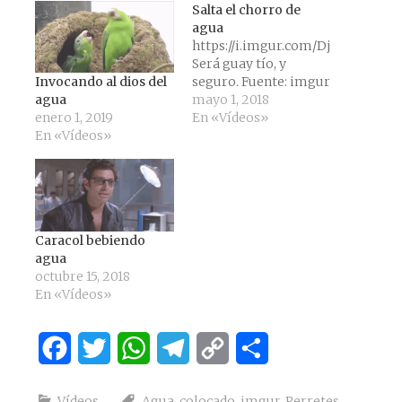
Salta el chorro de
agua
https://i.imgur.com/DjmOxPx.mp
Será guay tío, y
Invocando al dios del
seguro. Fuente: imgur
agua
mayo 1, 2018
enero 1, 2019
En «Vídeos»
En «Vídeos»
Caracol bebiendo
agua
octubre 15, 2018
En «Vídeos»
Facebook
Twitter
WhatsApp
Telegram
Copy
Compartir
Link
Vídeos
Agua
,
colocado
,
imgur
,
Perretes
,