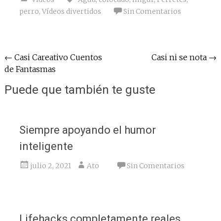
perro
,
Vídeos divertidos
Sin Comentarios
Navegación
←
Casi Careativo Cuentos
Casi ni se nota
→
de Fantasmas
de
entradas
Puede que también te guste
Siempre apoyando el humor
inteligente
julio 2, 2021
Ato
Sin Comentarios
Lifehacks completamente reales