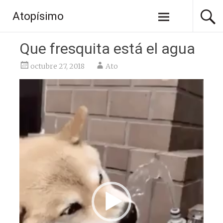
Saltar
Atopísimo
al
contenido
Que fresquita está el agua
octubre 27, 2018
Ato
Reproductor
de
vídeo