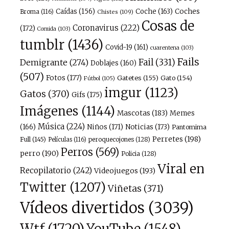
Caídas
(156)
Coche
(163)
Coches
Broma
(116)
Chistes
(109)
Cosas de
Coronavirus
(222)
(172)
Comida
(103)
tumblr
(1436)
Covid-19
(161)
cuarentena
(103)
Fails
Fail
(331)
Demigrante
(274)
Doblajes
(160)
(507)
Fotos
(177)
Gatetes
(155)
Gato
(154)
Fútbol
(105)
imgur
(1123)
Gatos
(370)
Gifs
(175)
Imágenes
(1144)
Mascotas
(183)
Memes
Música
(224)
(166)
Niños
(171)
Noticias
(173)
Pantomima
Perretes
(198)
Full
(145)
peroquecojones
(128)
Películas
(116)
Perros
(569)
perro
(190)
Policia
(128)
Viral en
Recopilatorio
(242)
Videojuegos
(193)
Twitter
(1207)
Viñetas
(371)
Vídeos divertidos
(3039)
Wtf
(1720)