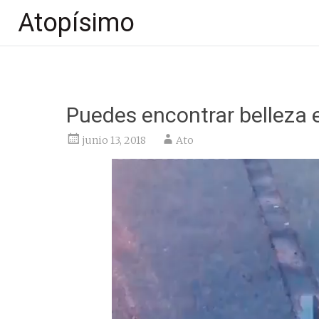
Atopísimo
Saltar
al
contenido
Puedes encontrar belleza e
junio 13, 2018
Ato
Reproductor
de
vídeo