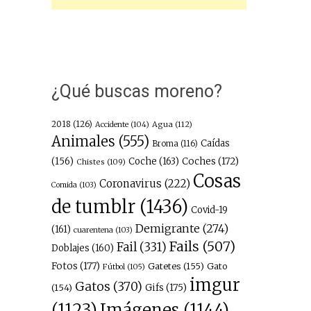
¿Qué buscas moreno?
2018
(126)
Agua
(112)
Accidente
(104)
Animales
(555)
Caídas
Broma
(116)
(156)
Coche
(163)
Coches
(172)
Chistes
(109)
Cosas
Coronavirus
(222)
Comida
(103)
de tumblr
(1436)
Covid-19
Demigrante
(274)
(161)
cuarentena
(103)
Fails
(507)
Fail
(331)
Doblajes
(160)
Fotos
(177)
Gatetes
(155)
Gato
Fútbol
(105)
imgur
Gatos
(370)
(154)
Gifs
(175)
Imágenes
(1144)
(1123)