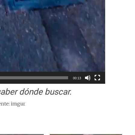
00:13
saber dónde buscar.
nte: imgur