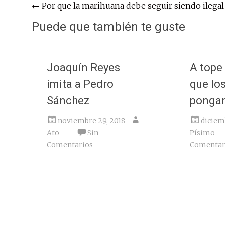
Navegación
←
Por que la marihuana debe seguir siendo ilegal
de
Puede que también te guste
entradas
Joaquín Reyes
A tope
imita a Pedro
que lo
Sánchez
pongan
noviembre 29, 2018
diciem
Ato
Sin
Písimo
Comentarios
Comentar