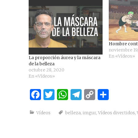
Hombre cont
noviembre 19,
En «Vídeos»
La proporción áurea y la máscara
de la belleza
octubre 28, 2020
En «Vídeos»
Facebook
Twitter
WhatsApp
Telegram
Copy
Compartir
Link
Vídeos
belleza
,
imgur
,
Vídeos divertidos
,