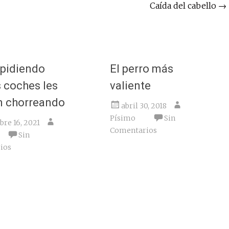
Caída del cabello
→
 pidiendo
El perro más
s coches les
valiente
 chorreando
abril 30, 2018
Písimo
Sin
bre 16, 2021
Comentarios
Sin
ios