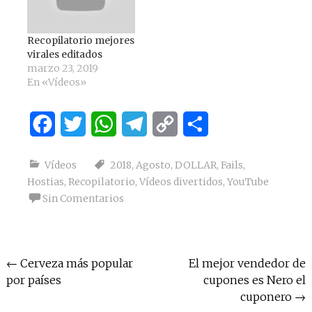
Recopilatorio mejores
virales editados
marzo 23, 2019
En «Vídeos»
Facebook
Twitter
WhatsApp
Telegram
Copy
Compartir
Link
Vídeos
2018
,
Agosto
,
DOLLAR
,
Fails
,
Hostias
,
Recopilatorio
,
Vídeos divertidos
,
YouTube
Sin Comentarios
Navegación
←
Cerveza más popular
El mejor vendedor de
por países
cupones es Nero el
de
cuponero
→
entradas