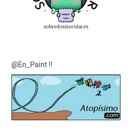
sobredosisocular.es
@En_Paint !!