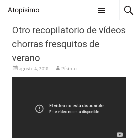
Saltar
Atopísimo
al
contenido
Otro recopilatorio de vídeos
chorras fresquitos de
verano
agosto 4, 2018
Písimo