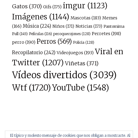
imgur
(1123)
Gatos
(370)
Gifs
(175)
Imágenes
(1144)
Mascotas
(183)
Memes
Música
(224)
(166)
Niños
(171)
Noticias
(173)
Pantomima
Perretes
(198)
Full
(145)
peroquecojones
(128)
Películas
(116)
Perros
(569)
perro
(190)
Policia
(128)
Viral en
Recopilatorio
(242)
Videojuegos
(193)
Twitter
(1207)
Viñetas
(371)
Vídeos divertidos
(3039)
Wtf
(1720)
YouTube
(1548)
El típico y molesto mensaje de cookies que nos obligan a mostrarte. Al