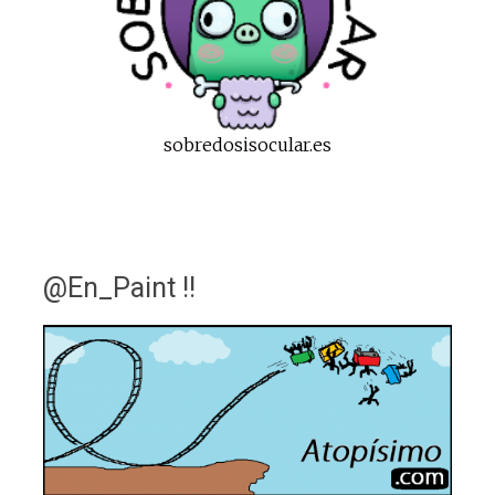
sobredosisocular.es
@En_Paint !!