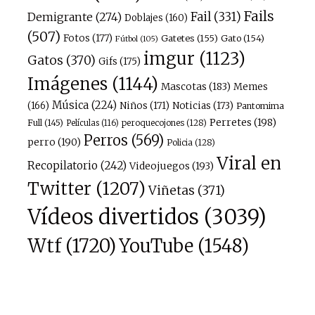
Fails
Fail
(331)
Demigrante
(274)
Doblajes
(160)
(507)
Fotos
(177)
Gatetes
(155)
Gato
(154)
Fútbol
(105)
imgur
(1123)
Gatos
(370)
Gifs
(175)
Imágenes
(1144)
Mascotas
(183)
Memes
Música
(224)
(166)
Niños
(171)
Noticias
(173)
Pantomima
Perretes
(198)
Full
(145)
peroquecojones
(128)
Películas
(116)
Perros
(569)
perro
(190)
Policia
(128)
Viral en
Recopilatorio
(242)
Videojuegos
(193)
Twitter
(1207)
Viñetas
(371)
Vídeos divertidos
(3039)
Wtf
(1720)
YouTube
(1548)