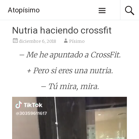
Saltar
Atopísimo
al
contenido
Nutria haciendo crossfit
diciembre 6, 2018
Písimo
– Me he apuntado a CrossFit.
+ Pero si eres una nutria.
– Tú mira, mira.
Reproductor
de
vídeo