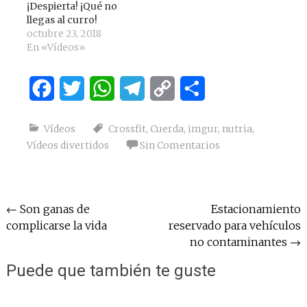
¡Despierta! ¡Qué no
llegas al curro!
octubre 23, 2018
En «Vídeos»
Facebook
Twitter
WhatsApp
Telegram
Copy
Compartir
Link
Vídeos
Crossfit
,
Cuerda
,
imgur
,
nutria
,
Vídeos divertidos
Sin Comentarios
Navegación
←
Son ganas de
Estacionamiento
complicarse la vida
reservado para vehículos
de
no contaminantes
→
entradas
Puede que también te guste