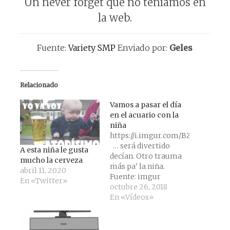
Un never forget que no teníamos en
la web.
Fuente:
Variety SMP
Enviado por:
Geles
Relacionado
Vamos a pasar el día
en el acuario con la
niña
https://i.imgur.com/BZZPeNU.mp
… será divertido
A esta niña le gusta
decían. Otro trauma
mucho la cerveza
más pa' la niña.
abril 11, 2020
Fuente: imgur
En «Twitter»
octubre 26, 2018
En «Vídeos»