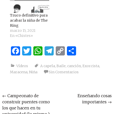
Truco definitivo para
acabar la niña de The
Ring
marzo 15, 2021
En «Chistes»
Facebook
Twitter
WhatsApp
Telegram
Copy
Compartir
Link
Vídeos
A capela
,
Baile
,
canción
,
Exorcista
,
Maracena
,
Niña
Sin Comentarios
Navegación
←
Campeonato de
Enseñando cosas
construir puentes como
importantes
→
de
los que hacen en tu
entradas