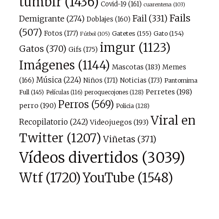
tumblr
(1436)
Covid-19
(161)
cuarentena
(103)
Fails
Fail
(331)
Demigrante
(274)
Doblajes
(160)
(507)
Fotos
(177)
Gatetes
(155)
Gato
(154)
Fútbol
(105)
imgur
(1123)
Gatos
(370)
Gifs
(175)
Imágenes
(1144)
Mascotas
(183)
Memes
Música
(224)
(166)
Niños
(171)
Noticias
(173)
Pantomima
Perretes
(198)
Full
(145)
peroquecojones
(128)
Películas
(116)
Perros
(569)
perro
(190)
Policia
(128)
Viral en
Recopilatorio
(242)
Videojuegos
(193)
Twitter
(1207)
Viñetas
(371)
Vídeos divertidos
(3039)
Wtf
(1720)
YouTube
(1548)