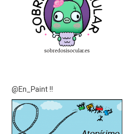
sobredosisocular.es
@En_Paint !!