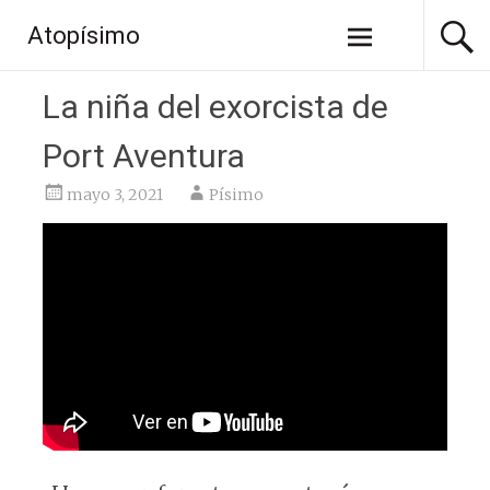
Saltar
Atopísimo
al
contenido
La niña del exorcista de
Port Aventura
mayo 3, 2021
Písimo