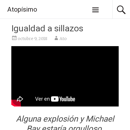
Saltar
Atopísimo
al
contenido
Igualdad a sillazos
octubre 9, 2018
Ato
Alguna explosión y Michael
Bay estaría orgulloso.