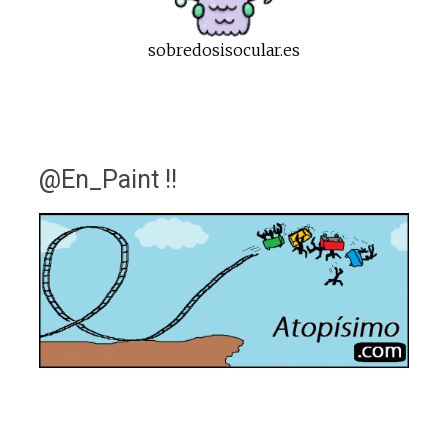
sobredosisocular.es
@En_Paint !!