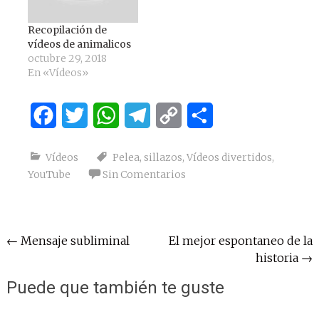
Recopilación de
vídeos de animalicos
octubre 29, 2018
En «Vídeos»
Facebook
Twitter
WhatsApp
Telegram
Copy
Compartir
Link
Vídeos
Pelea
,
sillazos
,
Vídeos divertidos
,
YouTube
Sin Comentarios
Navegación
←
Mensaje subliminal
El mejor espontaneo de la
historia
→
de
entradas
Puede que también te guste