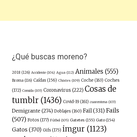
¿Qué buscas moreno?
Animales
(555)
2018
(126)
Agua
(112)
Accidente
(104)
Caídas
(156)
Coche
(163)
Coches
Broma
(116)
Chistes
(109)
Cosas de
Coronavirus
(222)
(172)
Comida
(103)
tumblr
(1436)
Covid-19
(161)
cuarentena
(103)
Fails
Fail
(331)
Demigrante
(274)
Doblajes
(160)
(507)
Fotos
(177)
Gatetes
(155)
Gato
(154)
Fútbol
(105)
imgur
(1123)
Gatos
(370)
Gifs
(175)