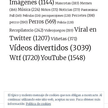
Imágenes
(1144)
Mascotas
(183)
Memes
Música
(224)
(166)
Niños
(171)
Noticias
(173)
Pantomima
Perretes
(198)
Full
(145)
peroquecojones
(128)
Películas
(116)
Perros
(569)
perro
(190)
Policia
(128)
Viral en
Recopilatorio
(242)
Videojuegos
(193)
Twitter
(1207)
Viñetas
(371)
Vídeos divertidos
(3039)
Wtf
(1720)
YouTube
(1548)
El típico y molesto mensaje de cookies que nos obligan a mostrarte. Al
continuar utilizando este sitio web, aceptas su uso. Para obtener más
información:
Política de cookies