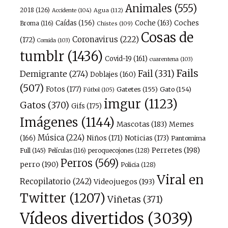
Animales
(555)
2018
(126)
Agua
(112)
Accidente
(104)
Caídas
(156)
Coche
(163)
Coches
Broma
(116)
Chistes
(109)
Cosas de
Coronavirus
(222)
(172)
Comida
(103)
tumblr
(1436)
Covid-19
(161)
cuarentena
(103)
Fails
Fail
(331)
Demigrante
(274)
Doblajes
(160)
(507)
Fotos
(177)
Gatetes
(155)
Gato
(154)
Fútbol
(105)
imgur
(1123)
Gatos
(370)
Gifs
(175)
Imágenes
(1144)
Mascotas
(183)
Memes
Música
(224)
(166)
Niños
(171)
Noticias
(173)
Pantomima
Perretes
(198)
Full
(145)
peroquecojones
(128)
Películas
(116)
Perros
(569)
perro
(190)
Policia
(128)
Viral en
Recopilatorio
(242)
Videojuegos
(193)
Twitter
(1207)
Viñetas
(371)
Vídeos divertidos
(3039)