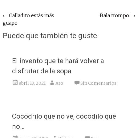
Navegación
←
Calladito estás más
Bala trompo
→
guapo
de
entradas
Puede que también te guste
El invento que te hará volver a
disfrutar de la sopa
abril 10, 2021
Ato
Sin Comentarios
Cocodrilo que no ve, cocodilo que
no…