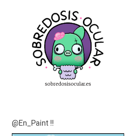
sobredosisocular.es
@En_Paint !!