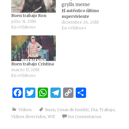
El auténtico último
Buen trabajo Ron
superviviente
julio 31, 2019
diciembre 26, 2018
En «Vídeos»
En «Vídeos»
Buen trabajo Cristina
marzo 17, 2018
En «Vídeos»
Facebook
Twitter
WhatsApp
Telegram
Copy
Compartir
Link
Vídeos
buen
,
Cosas de tumblr
,
Dia
,
Trabajo
,
Vídeos divertidos
,
Wtf
Sin Comentarios