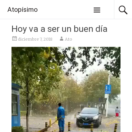
Saltar
Atopísimo
al
contenido
Hoy va a ser un buen día
diciembre 7, 2018
Ato
Reproductor
de
vídeo