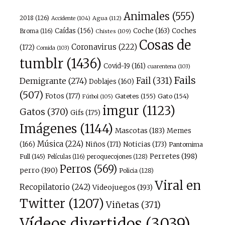
Animales
(555)
2018
(126)
Agua
(112)
Accidente
(104)
Caídas
(156)
Coche
(163)
Coches
Broma
(116)
Chistes
(109)
Cosas de
Coronavirus
(222)
(172)
Comida
(103)
tumblr
(1436)
Covid-19
(161)
cuarentena
(103)
Fails
Fail
(331)
Demigrante
(274)
Doblajes
(160)
(507)
Fotos
(177)
Gatetes
(155)
Gato
(154)
Fútbol
(105)
imgur
(1123)
Gatos
(370)
Gifs
(175)
Imágenes
(1144)
Mascotas
(183)
Memes
Música
(224)
(166)
Niños
(171)
Noticias
(173)
Pantomima
Perretes
(198)
Full
(145)
peroquecojones
(128)
Películas
(116)
Perros
(569)
perro
(190)
Policia
(128)
Viral en
Recopilatorio
(242)
Videojuegos
(193)
Twitter
(1207)
Viñetas
(371)
Vídeos divertidos
(3039)