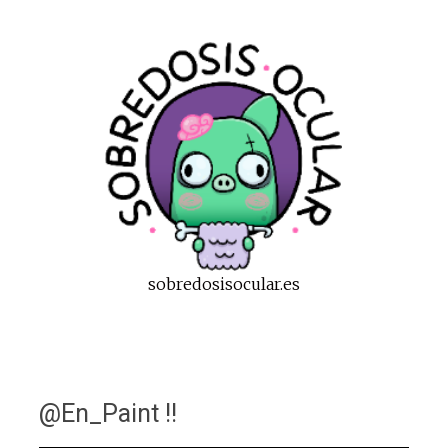
sobredosisocular.es
@En_Paint !!