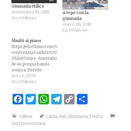
Gimnasia etílica
noviembre 19, 2018
A tope con la
En «Vídeos»
gimnasia
enero 26, 2019
En «Vídeos»
Misifú al piano
https://elrellano.com/wp-
content/uploads/2020/06/elrellano.com-
262467.mp4 Asustado
de su propia banda
sonora. Fuente:
elrellano
julio 1, 2020
En «Vídeos»
Facebook
Twitter
WhatsApp
Telegram
Copy
Compartir
Link
Vídeos
Caida
,
Fail
,
Gimnasia
,
Piedra
Sin Comentarios