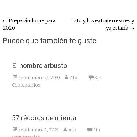
Navegación
←
Preparándome para
Esto y los extraterrestres y
2020
ya estaría
→
de
entradas
Puede que también te guste
El hombre arbusto
septiembre 21, 2019
Ato
Sin
Comentarios
57 récords de mierda
septiembre 2, 2021
Ato
Sin