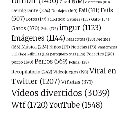
tumblr
(1436)
Covid-19
(161)
cuarentena
(103)
Fails
Fail
(331)
Demigrante
(274)
Doblajes
(160)
(507)
Fotos
(177)
Gatetes
(155)
Gato
(154)
Fútbol
(105)
imgur
(1123)
Gatos
(370)
Gifs
(175)
Imágenes
(1144)
Mascotas
(183)
Memes
Música
(224)
(166)
Niños
(171)
Noticias
(173)
Pantomima
Perretes
(198)
Full
(145)
peroquecojones
(128)
Películas
(116)
Perros
(569)
perro
(190)
Policia
(128)
Viral en
Recopilatorio
(242)
Videojuegos
(193)
Twitter
(1207)
Viñetas
(371)
Vídeos divertidos
(3039)
Wtf
(1720)
YouTube
(1548)