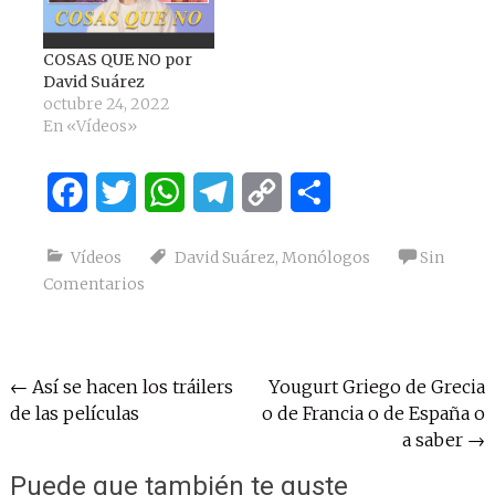
COSAS QUE NO por
David Suárez
octubre 24, 2022
En «Vídeos»
Facebook
Twitter
WhatsApp
Telegram
Copy
Compartir
Link
Vídeos
David Suárez
,
Monólogos
Sin
Comentarios
Navegación
←
Así se hacen los tráilers
Yougurt Griego de Grecia
de las películas
o de Francia o de España o
de
a saber
→
entradas
Puede que también te guste