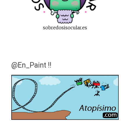
sobredosisocular.es
@En_Paint !!