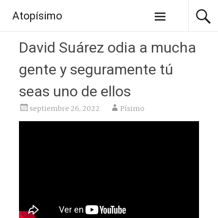
Saltar
Atopísimo
al
contenido
David Suárez odia a mucha
gente y seguramente tú
seas uno de ellos
septiembre 26, 2022
Písimo