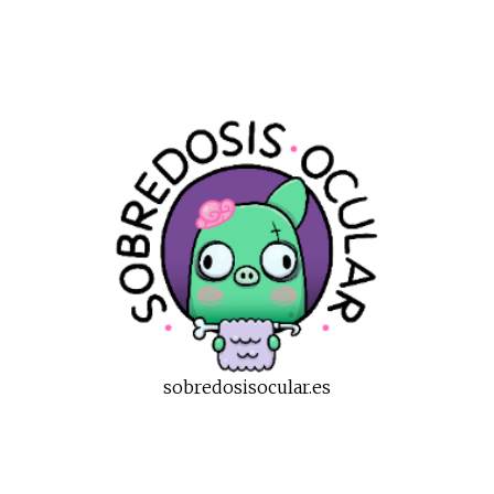
sobredosisocular.es