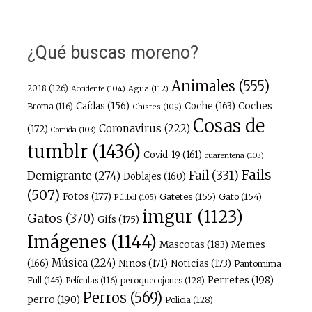
¿Qué buscas moreno?
Animales
(555)
2018
(126)
Agua
(112)
Accidente
(104)
Caídas
(156)
Coche
(163)
Coches
Broma
(116)
Chistes
(109)
Cosas de
Coronavirus
(222)
(172)
Comida
(103)
tumblr
(1436)
Covid-19
(161)
cuarentena
(103)
Fails
Fail
(331)
Demigrante
(274)
Doblajes
(160)
(507)
Fotos
(177)
Gatetes
(155)
Gato
(154)
Fútbol
(105)
imgur
(1123)
Gatos
(370)
Gifs
(175)
Imágenes
(1144)
Mascotas
(183)
Memes
Música
(224)
(166)
Niños
(171)
Noticias
(173)
Pantomima
Perretes
(198)
Full
(145)
peroquecojones
(128)
Películas
(116)
Perros
(569)
perro
(190)
Policia
(128)