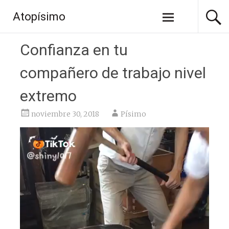
Saltar
Atopísimo
al
contenido
Confianza en tu
compañero de trabajo nivel
extremo
noviembre 30, 2018
Písimo
Reproductor
de
vídeo