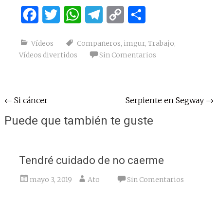
Facebook
Twitter
WhatsApp
Telegram
Copy
Compartir
Link
Vídeos
Compañeros
,
imgur
,
Trabajo
,
Vídeos divertidos
Sin Comentarios
Navegación
←
Si cáncer
Serpiente en Segway
→
de
Puede que también te guste
entradas
Tendré cuidado de no caerme
mayo 3, 2019
Ato
Sin Comentarios