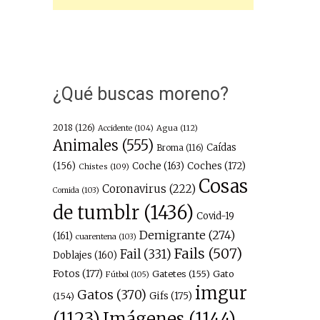
¿Qué buscas moreno?
2018
(126)
Agua
(112)
Accidente
(104)
Animales
(555)
Caídas
Broma
(116)
(156)
Coche
(163)
Coches
(172)
Chistes
(109)
Cosas
Coronavirus
(222)
Comida
(103)
de tumblr
(1436)
Covid-19
Demigrante
(274)
(161)
cuarentena
(103)
Fails
(507)
Fail
(331)
Doblajes
(160)
Fotos
(177)
Gatetes
(155)
Gato
Fútbol
(105)
imgur
Gatos
(370)
(154)
Gifs
(175)
Imágenes
(1144)
(1123)