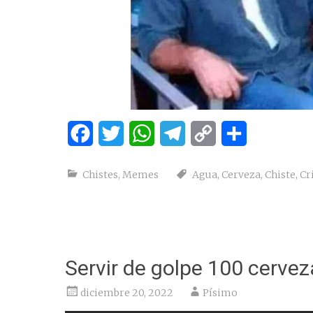
Facebook
Twitter
WhatsApp
Telegram
Copy
Compartir
Link
Chistes
,
Memes
Agua
,
Cerveza
,
Chiste
,
Cr
Servir de golpe 100 cervez
diciembre 20, 2022
Písimo