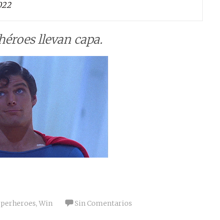
022
héroes llevan capa.
uperheroes
,
Win
Sin Comentarios