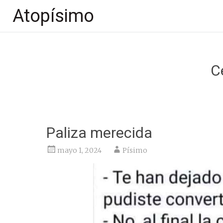
Atopísimo
Saltar
al
contenido
C
Paliza merecida
mayo 1, 2024
Písimo