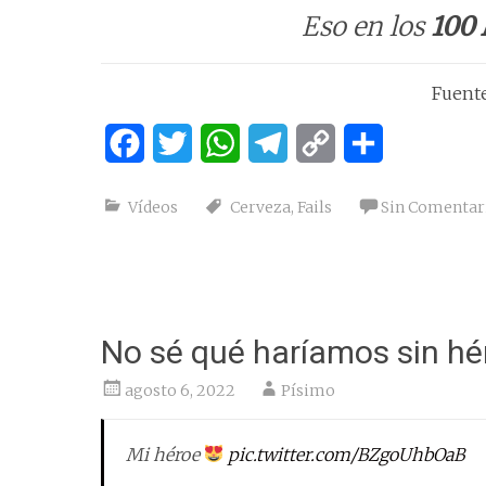
Eso en los
100
Fuent
Facebook
Twitter
WhatsApp
Telegram
Copy
Compartir
Link
Vídeos
Cerveza
,
Fails
Sin Comentar
No sé qué haríamos sin hé
agosto 6, 2022
Písimo
Mi héroe
pic.twitter.com/BZgoUhbOaB