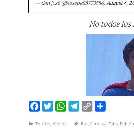
— don josé (@josepe88773586)
August 4, 2
No todos los 
Facebook
Twitter
WhatsApp
Telegram
Copy
Compartir
Link
Twitter
,
Vídeos
Bar
,
Cerveza
,
Fails
,
Pub
,
S