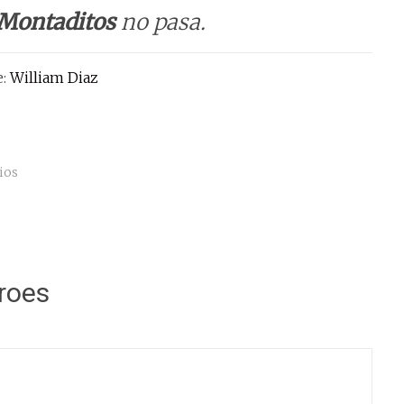
 Montaditos
no pasa.
e:
William Diaz
ios
roes