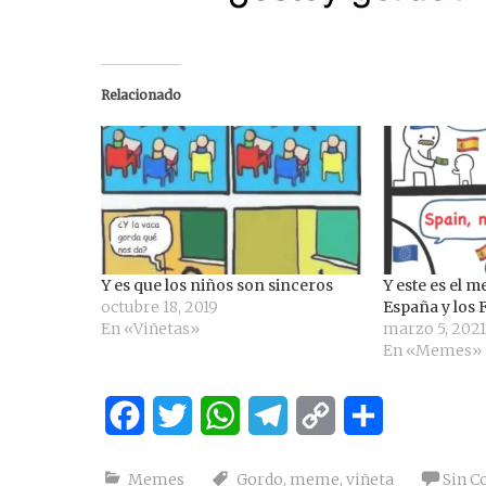
Relacionado
Y es que los niños son sinceros
Y este es el 
octubre 18, 2019
España y los
En «Viñetas»
marzo 5, 202
En «Memes»
Facebook
Twitter
WhatsApp
Telegram
Copy
Compartir
Link
Memes
Gordo
,
meme
,
viñeta
Sin C