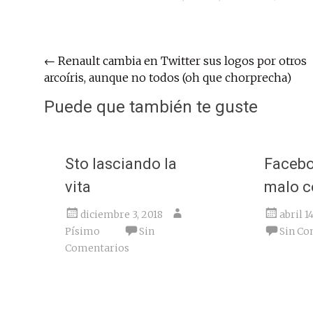
Navegación
←
Renault cambia en Twitter sus logos por otros
arcoíris, aunque no todos (oh que chorprecha)
de
entradas
Puede que también te guste
Sto lasciando la
Facebo
vita
malo 
diciembre 3, 2018
abril 1
Písimo
Sin
Sin Co
Comentarios