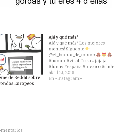
Ajá y qué más?
Ajá y qué más? Los mejores
memes! Sígueme
@el_humor_de_momo
#humor #viral #risa #jajaja
#funny #españa #mexico #chile
#venezuela #peru #followme
abril 21, 2018
meme de Reddit sobre
#follow #fun #smile #moriderisa
En «Instagram»
 Fondos Europeos
#chiste #broma #comedia #lmao
1
#meme #momo #instafunny
#hahaha #gracioso #chistoso
#humornegro #humorlatino
#carcajadas #risas Una
publicación compartida de momo
(@el_humor_de_momo) el 19 Abr,
…
omentarios