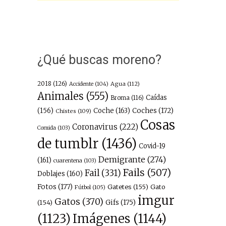
¿Qué buscas moreno?
2018
(126)
Agua
(112)
Accidente
(104)
Animales
(555)
Caídas
Broma
(116)
(156)
Coche
(163)
Coches
(172)
Chistes
(109)
Cosas
Coronavirus
(222)
Comida
(103)
de tumblr
(1436)
Covid-19
Demigrante
(274)
(161)
cuarentena
(103)
Fails
(507)
Fail
(331)
Doblajes
(160)
Fotos
(177)
Gatetes
(155)
Gato
Fútbol
(105)
imgur
Gatos
(370)
(154)
Gifs
(175)
Imágenes
(1144)
(1123)