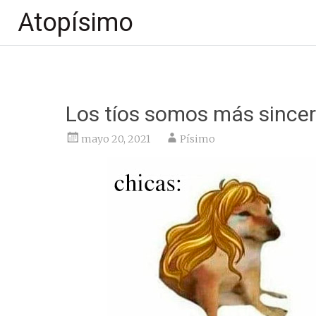
Atopísimo
Saltar
al
contenido
Los tíos somos más sincer
mayo 20, 2021
Písimo