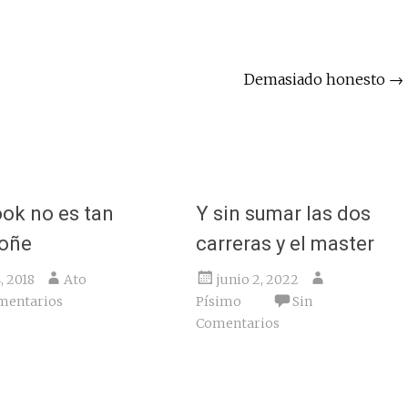
Demasiado honesto
→
ok no es tan
Y sin sumar las dos
coñe
carreras y el master
4, 2018
Ato
junio 2, 2022
mentarios
Písimo
Sin
Comentarios