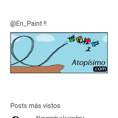
@En_Paint !!
Posts más vistos
El marqués y la condesa