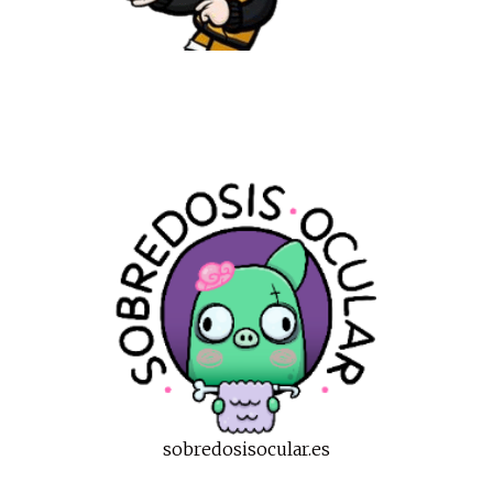
sobredosisocular.es