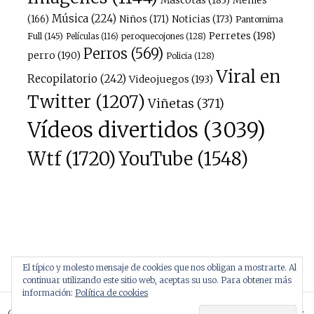
Memes
Música
(224)
(166)
Niños
(171)
Noticias
(173)
Pantomima
Perretes
(198)
Full
(145)
peroquecojones
(128)
Películas
(116)
Perros
(569)
perro
(190)
Policia
(128)
Viral en
Recopilatorio
(242)
Videojuegos
(193)
Twitter
(1207)
Viñetas
(371)
Vídeos divertidos
(3039)
Wtf
(1720)
YouTube
(1548)
El típico y molesto mensaje de cookies que nos obligan a mostrarte. Al
continuar utilizando este sitio web, aceptas su uso. Para obtener más
información:
Política de cookies
Copyright © 2026
Atopísimo
. Todos los derechos reservados.