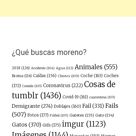
¿Qué buscas moreno?
Animales
(555)
2018
(126)
Agua
(112)
Accidente
(104)
Caídas
(156)
Coche
(163)
Coches
Broma
(116)
Chistes
(109)
Cosas de
Coronavirus
(222)
(172)
Comida
(103)
tumblr
(1436)
Covid-19
(161)
cuarentena
(103)
Fails
Fail
(331)
Demigrante
(274)
Doblajes
(160)
(507)
Fotos
(177)
Gatetes
(155)
Gato
(154)
Fútbol
(105)
imgur
(1123)
Gatos
(370)
Gifs
(175)
Imágenes
(1144)
Mascotas
(183)