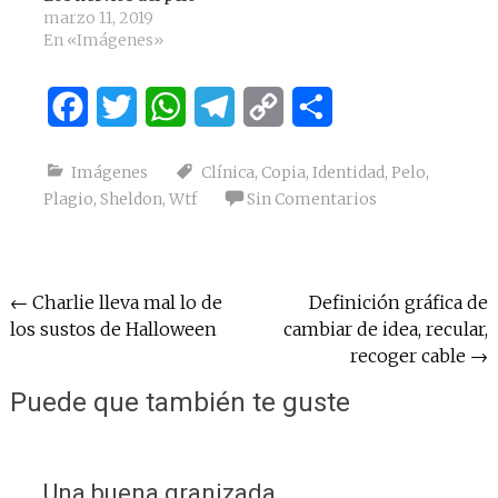
marzo 11, 2019
En «Imágenes»
Facebook
Twitter
WhatsApp
Telegram
Copy
Compartir
Link
Imágenes
Clínica
,
Copia
,
Identidad
,
Pelo
,
Plagio
,
Sheldon
,
Wtf
Sin Comentarios
Navegación
←
Charlie lleva mal lo de
Definición gráfica de
los sustos de Halloween
cambiar de idea, recular,
de
recoger cable
→
entradas
Puede que también te guste
Una buena granizada