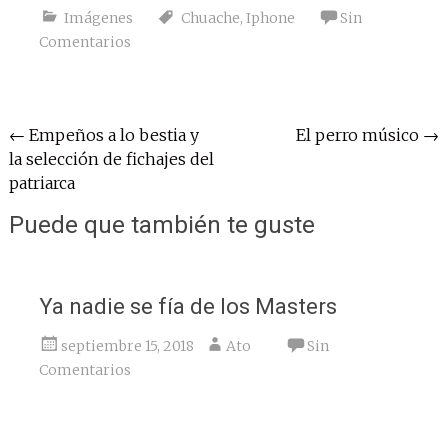
Imágenes
Chuache
,
Iphone
Sin
Comentarios
Navegación
←
Empeños a lo bestia y
El perro músico
→
la selección de fichajes del
de
patriarca
entradas
Puede que también te guste
Ya nadie se fía de los Masters
septiembre 15, 2018
Ato
Sin
Comentarios