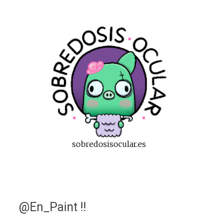
sobredosisocular.es
@En_Paint !!