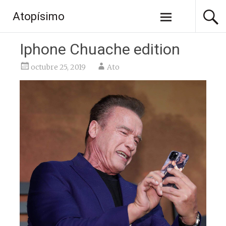
Saltar
Atopísimo
al
contenido
Iphone Chuache edition
octubre 25, 2019
Ato