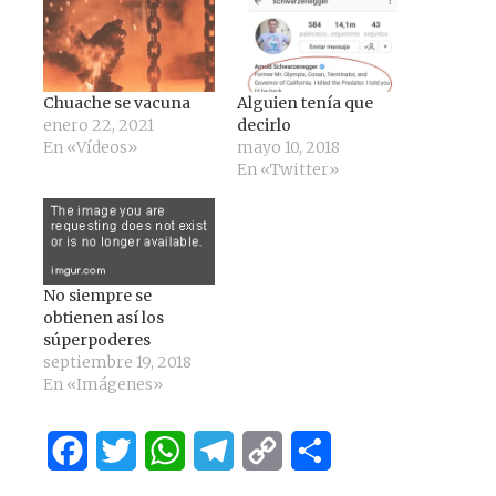
Chuache se vacuna
Alguien tenía que
enero 22, 2021
decirlo
En «Vídeos»
mayo 10, 2018
En «Twitter»
No siempre se
obtienen así los
súperpoderes
septiembre 19, 2018
En «Imágenes»
Facebook
Twitter
WhatsApp
Telegram
Copy
Compartir
Link