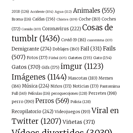
Animales
(555)
2018
(126)
Agua
(112)
Accidente
(104)
Caídas
(156)
Coche
(163)
Coches
Broma
(116)
Chistes
(109)
Cosas de
Coronavirus
(222)
(172)
Comida
(103)
tumblr
(1436)
Covid-19
(161)
cuarentena
(103)
Fails
Fail
(331)
Demigrante
(274)
Doblajes
(160)
(507)
Fotos
(177)
Gatetes
(155)
Gato
(154)
Fútbol
(105)
imgur
(1123)
Gatos
(370)
Gifs
(175)
Imágenes
(1144)
Mascotas
(183)
Memes
Música
(224)
(166)
Niños
(171)
Noticias
(173)
Pantomima
Perretes
(198)
Full
(145)
peroquecojones
(128)
Películas
(116)
Perros
(569)
perro
(190)
Policia
(128)
Viral en
Recopilatorio
(242)
Videojuegos
(193)
Twitter
(1207)
Viñetas
(371)