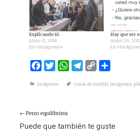
Explícaselo tú
Hay que ser 
junio 11, 2018
mayo 26, 201
En «Imágenes»
En «Imágene
Facebook
Twitter
WhatsApp
Telegram
Copy
Compartir
Link
Imágenes
Cosas de tumblr
,
Imágenes
,
pl
Navegación
←
Perro equilibrista
de
Puede que también te guste
entradas