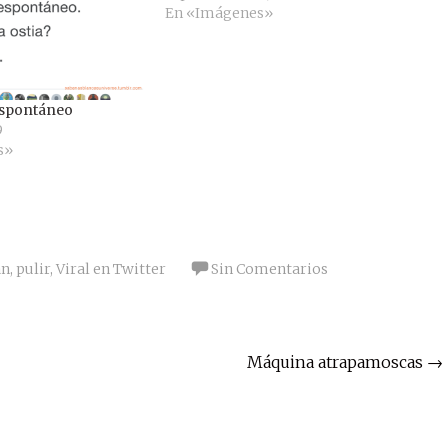
En «Imágenes»
espontáneo
9
s»
an
,
pulir
,
Viral en Twitter
Sin Comentarios
Máquina atrapamoscas
→