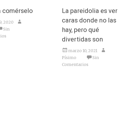
a comérselo
La pareidolia es ver
caras donde no las
9, 2020
hay, pero qué
Sin
ios
divertidas son
marzo 10, 2021
Písimo
Sin
Comentarios