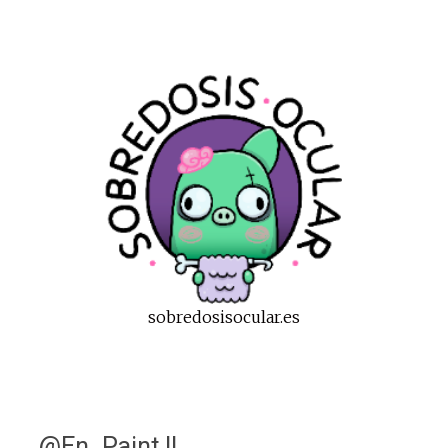
sobredosisocular.es
@En_Paint !!