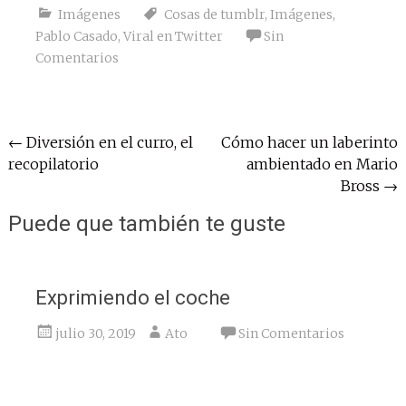
Imágenes
Cosas de tumblr
,
Imágenes
,
Pablo Casado
,
Viral en Twitter
Sin
Comentarios
Navegación
←
Diversión en el curro, el
Cómo hacer un laberinto
recopilatorio
ambientado en Mario
de
Bross
→
entradas
Puede que también te guste
Exprimiendo el coche
julio 30, 2019
Ato
Sin Comentarios