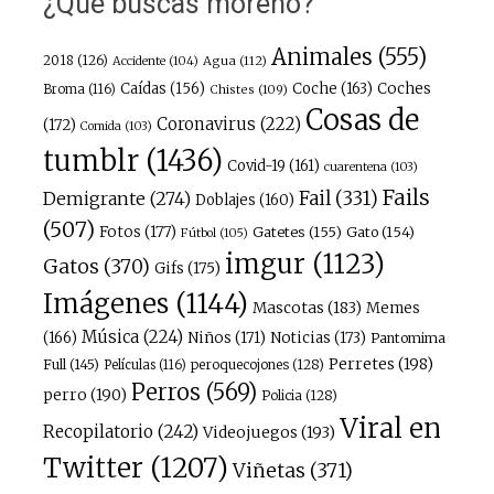
¿Qué buscas moreno?
Animales
(555)
2018
(126)
Agua
(112)
Accidente
(104)
Caídas
(156)
Coche
(163)
Coches
Broma
(116)
Chistes
(109)
Cosas de
Coronavirus
(222)
(172)
Comida
(103)
tumblr
(1436)
Covid-19
(161)
cuarentena
(103)
Fails
Fail
(331)
Demigrante
(274)
Doblajes
(160)
(507)
Fotos
(177)
Gatetes
(155)
Gato
(154)
Fútbol
(105)
imgur
(1123)
Gatos
(370)
Gifs
(175)
Imágenes
(1144)
Mascotas
(183)
Memes
Música
(224)
(166)
Niños
(171)
Noticias
(173)
Pantomima
Perretes
(198)
Full
(145)
peroquecojones
(128)
Películas
(116)
Perros
(569)
perro
(190)
Policia
(128)
Viral en
Recopilatorio
(242)
Videojuegos
(193)
Twitter
(1207)
Viñetas
(371)