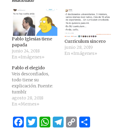
Relacionado
Pablo Iglesias tiene
Curriculum sincero
papada
junio 28, 2019
junio 24, 2018
En «Imágenes»
En «Imágenes»
Pablo el elegido
Veis desconfiados,
todo tiene su
explicación. Fuente:
tumblr
agosto 28, 2018
En «Memes»
Facebook
Twitter
WhatsApp
Telegram
Copy
Compartir
Link