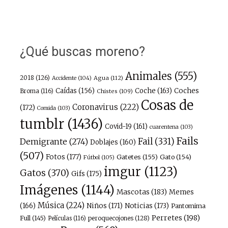
¿Qué buscas moreno?
Animales
(555)
2018
(126)
Agua
(112)
Accidente
(104)
Caídas
(156)
Coche
(163)
Coches
Broma
(116)
Chistes
(109)
Cosas de
Coronavirus
(222)
(172)
Comida
(103)
tumblr
(1436)
Covid-19
(161)
cuarentena
(103)
Fails
Fail
(331)
Demigrante
(274)
Doblajes
(160)
(507)
Fotos
(177)
Gatetes
(155)
Gato
(154)
Fútbol
(105)
imgur
(1123)
Gatos
(370)
Gifs
(175)
Imágenes
(1144)
Mascotas
(183)
Memes
Música
(224)
(166)
Niños
(171)
Noticias
(173)
Pantomima
Perretes
(198)
Full
(145)
peroquecojones
(128)
Películas
(116)