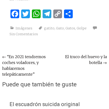
Facebook
Twitter
WhatsApp
Telegram
Copy
Compartir
Link
Imágenes
gatito
,
Gato
,
Gatos
,
Golpe
Sin Comentarios
Navegación
←
“En 2021 tendremos
El truco del huevo y la
coches voladores, y
botella
→
de
hablaremos
entradas
telepáticamente”
Puede que también te guste
El escuadrón suicida original