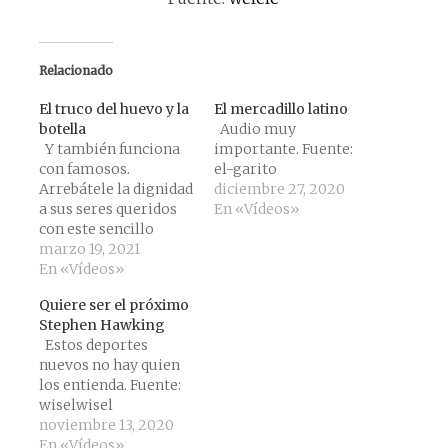
Relacionado
El truco del huevo y la
El mercadillo latino
botella
Audio muy
Y también funciona
importante. Fuente:
con famosos.
el-garito
Arrebátele la dignidad
diciembre 27, 2020
a sus seres queridos
En «Vídeos»
con este sencillo
truco. Fuente:
marzo 19, 2021
elrellano
En «Vídeos»
Quiere ser el próximo
Stephen Hawking
Estos deportes
nuevos no hay quien
los entienda. Fuente:
wiselwisel
noviembre 13, 2020
En «Vídeos»