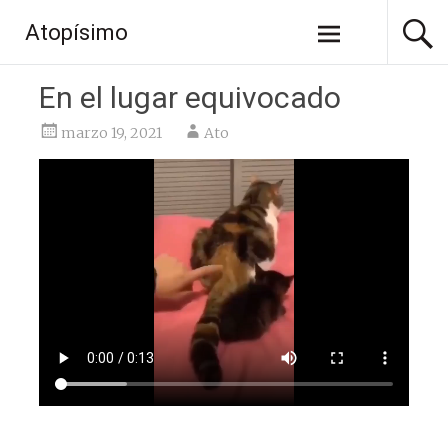
Saltar
Atopísimo
al
contenido
En el lugar equivocado
marzo 19, 2021
Ato