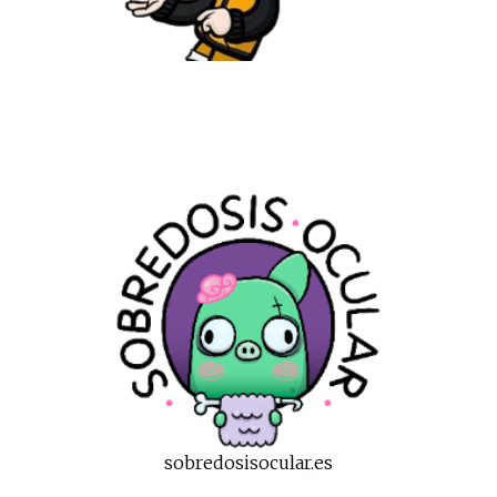
sobredosisocular.es