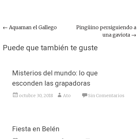
Navegación
←
Aquaman el Gallego
Pingüino persiguiendo a
una gaviota
→
de
entradas
Puede que también te guste
Misterios del mundo: lo que
esconden las grapadoras
octubre 30, 2018
Ato
Sin Comentarios
Fiesta en Belén