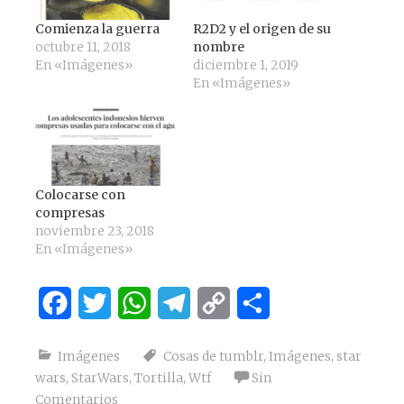
Comienza la guerra
R2D2 y el origen de su
octubre 11, 2018
nombre
En «Imágenes»
diciembre 1, 2019
En «Imágenes»
Colocarse con
compresas
noviembre 23, 2018
En «Imágenes»
Facebook
Twitter
WhatsApp
Telegram
Copy
Compartir
Link
Imágenes
Cosas de tumblr
,
Imágenes
,
star
wars
,
StarWars
,
Tortilla
,
Wtf
Sin
Comentarios