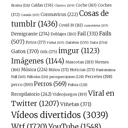
Caídas
(156)
Coche
(163)
Coches
Broma
(116)
Chistes
(109)
Cosas de
Coronavirus
(222)
(172)
Comida
(103)
tumblr
(1436)
Covid-19
(161)
cuarentena
(103)
Fails
Fail
(331)
Demigrante
(274)
Doblajes
(160)
(507)
Fotos
(177)
Gatetes
(155)
Gato
(154)
Fútbol
(105)
imgur
(1123)
Gatos
(370)
Gifs
(175)
Imágenes
(1144)
Mascotas
(183)
Memes
Música
(224)
(166)
Niños
(171)
Noticias
(173)
Pantomima
Perretes
(198)
Full
(145)
peroquecojones
(128)
Películas
(116)
Perros
(569)
perro
(190)
Policia
(128)
Viral en
Recopilatorio
(242)
Videojuegos
(193)
Twitter
(1207)
Viñetas
(371)
Vídeos divertidos
(3039)
Wtf
(1720)
YouTube
(1548)