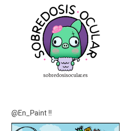
sobredosisocular.es
@En_Paint !!