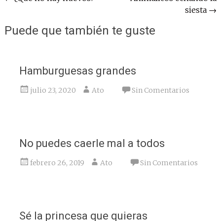
siesta
→
de
entradas
Puede que también te guste
Hamburguesas grandes
julio 23, 2020
Ato
Sin Comentarios
No puedes caerle mal a todos
febrero 26, 2019
Ato
Sin Comentarios
Sé la princesa que quieras