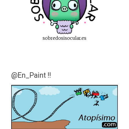
sobredosisocular.es
@En_Paint !!