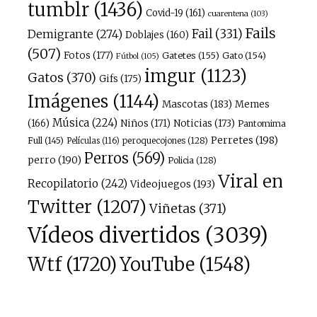
tumblr
(1436)
Covid-19
(161)
cuarentena
(103)
Fails
Fail
(331)
Demigrante
(274)
Doblajes
(160)
(507)
Fotos
(177)
Gatetes
(155)
Gato
(154)
Fútbol
(105)
imgur
(1123)
Gatos
(370)
Gifs
(175)
Imágenes
(1144)
Mascotas
(183)
Memes
Música
(224)
(166)
Niños
(171)
Noticias
(173)
Pantomima
Perretes
(198)
Full
(145)
peroquecojones
(128)
Películas
(116)
Perros
(569)
perro
(190)
Policia
(128)
Viral en
Recopilatorio
(242)
Videojuegos
(193)
Twitter
(1207)
Viñetas
(371)
Vídeos divertidos
(3039)
Wtf
(1720)
YouTube
(1548)