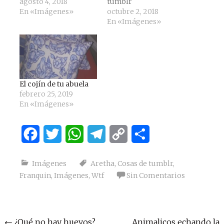
agosto 4, 2018
tumblr
En «Imágenes»
octubre 2, 2018
En «Imágenes»
El cojín de tu abuela
febrero 25, 2019
En «Imágenes»
Facebook
Twitter
WhatsApp
Telegram
Copy
Compartir
Link
Imágenes
Aretha
,
Cosas de tumblr
,
Franquin
,
Imágenes
,
Wtf
Sin Comentarios
Navegación
←
¿Qué no hay huevos?
Animalicos echando la