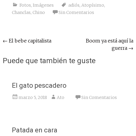
Fotos
,
Imágenes
adiós
,
Atopísimo
,
Chanclas
,
Chino
Sin Comentarios
Navegación
←
El bebe capitalista
Boom ya está aquí la
guerra
→
de
entradas
Puede que también te guste
El gato pescadero
marzo 5, 2018
Ato
Sin Comentarios
Patada en cara