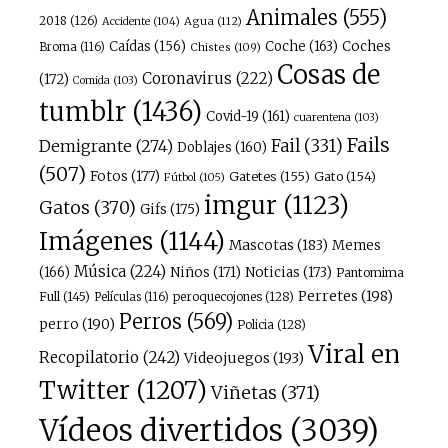
Animales
(555)
2018
(126)
Agua
(112)
Accidente
(104)
Caídas
(156)
Coche
(163)
Coches
Broma
(116)
Chistes
(109)
Cosas de
Coronavirus
(222)
(172)
Comida
(103)
tumblr
(1436)
Covid-19
(161)
cuarentena
(103)
Fails
Fail
(331)
Demigrante
(274)
Doblajes
(160)
(507)
Fotos
(177)
Gatetes
(155)
Gato
(154)
Fútbol
(105)
imgur
(1123)
Gatos
(370)
Gifs
(175)
Imágenes
(1144)
Mascotas
(183)
Memes
Música
(224)
(166)
Niños
(171)
Noticias
(173)
Pantomima
Perretes
(198)
Full
(145)
peroquecojones
(128)
Películas
(116)
Perros
(569)
perro
(190)
Policia
(128)
Viral en
Recopilatorio
(242)
Videojuegos
(193)
Twitter
(1207)
Viñetas
(371)
Vídeos divertidos
(3039)