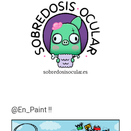
sobredosisocular.es
@En_Paint !!