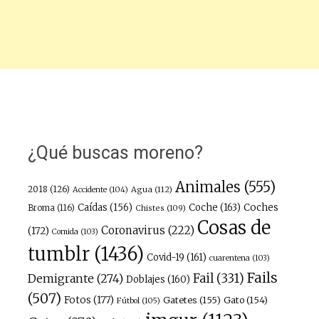
¿Qué buscas moreno?
Animales
(555)
2018
(126)
Agua
(112)
Accidente
(104)
Caídas
(156)
Coche
(163)
Coches
Broma
(116)
Chistes
(109)
Cosas de
Coronavirus
(222)
(172)
Comida
(103)
tumblr
(1436)
Covid-19
(161)
cuarentena
(103)
Fails
Fail
(331)
Demigrante
(274)
Doblajes
(160)
(507)
Fotos
(177)
Gatetes
(155)
Gato
(154)
Fútbol
(105)