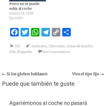
Perro no se puede
subir al coche
marzo 18, 2018
En «Gif»
Facebook
Twitter
WhatsApp
Telegram
Copy
Compartir
Link
Gif
Animales
,
Chocolate
,
Cosas de tumblr
,
Gifs
,
Mapache
Sin Comentarios
Navegación
←
Si los globos hablasen
Viva el tipo fijo
→
de
Puede que también te guste
entradas
Agarrémonos al coche no pasará