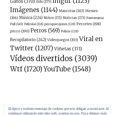
imgur
(1123)
Gatos
(370)
Gifs
(175)
Imágenes
(1144)
Mascotas
(183)
Memes
Música
(224)
(166)
Niños
(171)
Noticias
(173)
Pantomima
Perretes
(198)
Full
(145)
peroquecojones
(128)
Películas
(116)
Perros
(569)
perro
(190)
Policia
(128)
Viral en
Recopilatorio
(242)
Videojuegos
(193)
Twitter
(1207)
Viñetas
(371)
Vídeos divertidos
(3039)
Wtf
(1720)
YouTube
(1548)
El típico y molesto mensaje de cookies que nos obligan a mostrarte. Al
continuar utilizando este sitio web, aceptas su uso. Para obtener más