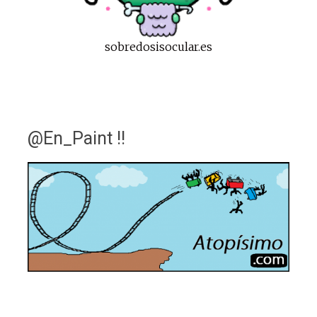
sobredosisocular.es
@En_Paint !!