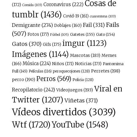
Cosas de
Coronavirus
(222)
(172)
Comida
(103)
tumblr
(1436)
Covid-19
(161)
cuarentena
(103)
Fails
Fail
(331)
Demigrante
(274)
Doblajes
(160)
(507)
Fotos
(177)
Gatetes
(155)
Gato
(154)
Fútbol
(105)
imgur
(1123)
Gatos
(370)
Gifs
(175)
Imágenes
(1144)
Mascotas
(183)
Memes
Música
(224)
(166)
Niños
(171)
Noticias
(173)
Pantomima
Perretes
(198)
Full
(145)
peroquecojones
(128)
Películas
(116)
Perros
(569)
perro
(190)
Policia
(128)
Viral en
Recopilatorio
(242)
Videojuegos
(193)
Twitter
(1207)
Viñetas
(371)
Vídeos divertidos
(3039)
Wtf
(1720)
YouTube
(1548)