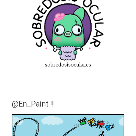
sobredosisocular.es
@En_Paint !!