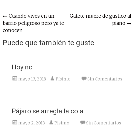
Navegación
←
Cuando vives en un
Gatete muere de gustico al
barrio peligroso pero ya te
piano
→
de
conocen
entradas
Puede que también te guste
Hoy no
mayo 13, 2018
Písimo
Sin Comentarios
Pájaro se arregla la cola
mayo 2, 2018
Písimo
Sin Comentarios