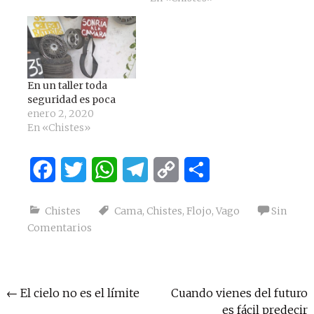
En un taller toda
seguridad es poca
enero 2, 2020
En «Chistes»
Facebook
Twitter
WhatsApp
Telegram
Copy
Compartir
Link
Chistes
Cama
,
Chistes
,
Flojo
,
Vago
Sin
Comentarios
Navegación
←
El cielo no es el límite
Cuando vienes del futuro
es fácil predecir