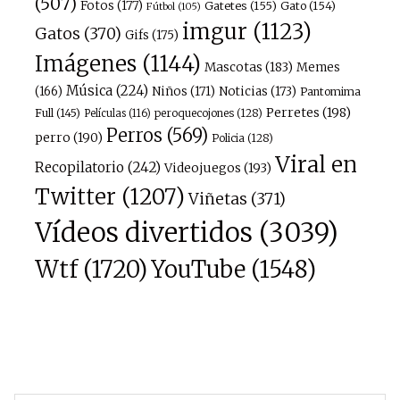
(507)
Fotos
(177)
Gatetes
(155)
Gato
(154)
Fútbol
(105)
imgur
(1123)
Gatos
(370)
Gifs
(175)
Imágenes
(1144)
Mascotas
(183)
Memes
Música
(224)
(166)
Niños
(171)
Noticias
(173)
Pantomima
Perretes
(198)
Full
(145)
peroquecojones
(128)
Películas
(116)
Perros
(569)
perro
(190)
Policia
(128)
Viral en
Recopilatorio
(242)
Videojuegos
(193)
Twitter
(1207)
Viñetas
(371)
Vídeos divertidos
(3039)
Wtf
(1720)
YouTube
(1548)