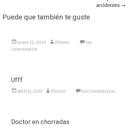
de
accidentes
→
entradas
Puede que también te guste
mayo 12, 2020
Písimo
Sin
Comentarios
Ufff
abril 11, 2021
Písimo
Sin Comentarios
Doctor en chorradas