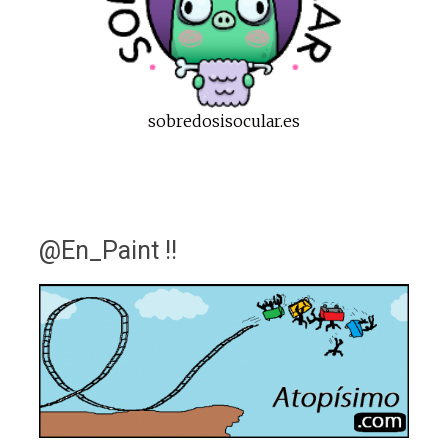
sobredosisocular.es
@En_Paint !!