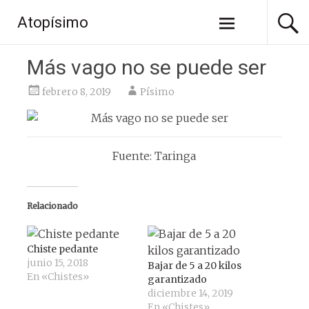
Saltar
Atopísimo
al
contenido
Más vago no se puede ser
febrero 8, 2019
Písimo
Fuente: Taringa
Relacionado
Chiste pedante
junio 15, 2018
Bajar de 5 a 20 kilos
En «Chistes»
garantizado
diciembre 14, 2019
En «Chistes»